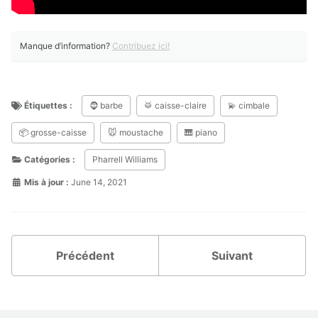
Manque d’information?
Contribuez ici!
Étiquettes :
🧔 barbe
🥁 caisse-claire
💫 cimbale
📦 grosse-caisse
🐭 moustache
🎹 piano
Catégories :
Pharrell Williams
Mis à jour :
June 14, 2021
Précédent
Suivant