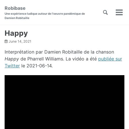
Skip
Skip
Skip
Robibase
to
to
to
Toggle
Skip
Une expérience ludique autour de l'oeuvre pandémique de
Men
primary
content
footer
search
Damien Robitaille
links
navigation
Happy
June 14, 2021
Interprétation par Damien Robitaille de la chanson
Happy
de Pharrell Williams. La vidéo a été
publiée sur
Twitter
le 2021-06-14.