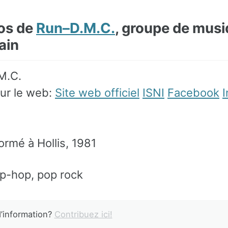
os de
Run–D.M.C.
, groupe de mus
ain
sur le web:
Site web officiel
ISNI
Facebook
ormé à Hollis, 1981
ip-hop, pop rock
’information?
Contribuez ici!