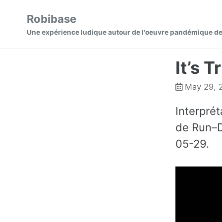
Skip
Skip
Skip
Robibase
to
to
to
Skip
Une expérience ludique autour de l'oeuvre pandémique de
primary
content
footer
links
navigation
It’s T
May 29, 
Interprét
de Run–D
05-29.