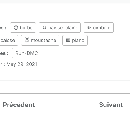
es :
🧔 barbe
🥁 caisse-claire
💫 cimbale
-caisse
🐭 moustache
🎹 piano
es :
Run-DMC
r :
May 29, 2021
Précédent
Suivant