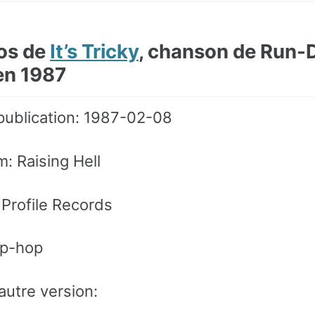
os de
It’s Tricky
, chanson de Run-
en 1987
publication: 1987-02-08
m: Raising Hell
 Profile Records
ip-hop
autre version: