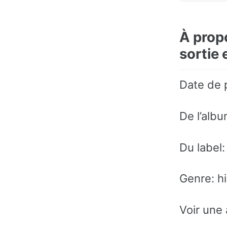
À prop
sortie 
Date de 
De l’albu
Du label:
Genre: h
Voir une 