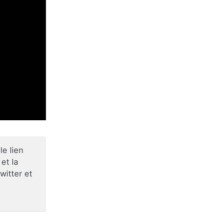
e lien
et la
witter et