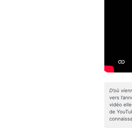
D’où vien
vers l’ann
vidéo ell
de YouTub
connaiss