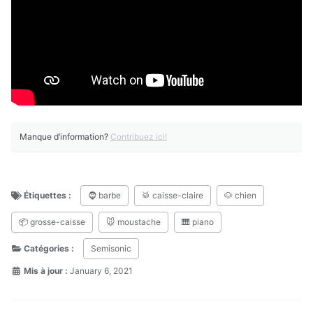
Manque d’information?
Contribuez ici!
Étiquettes :
🧔 barbe
🥁 caisse-claire
🐶 chien
📦 grosse-caisse
🐭 moustache
🎹 piano
Catégories :
Semisonic
Mis à jour :
January 6, 2021