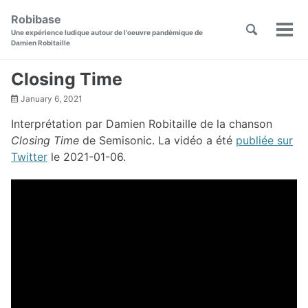
Skip
Skip
Skip
Robibase
to
to
to
Toggle
Skip
Une expérience ludique autour de l'oeuvre pandémique de
Men
primary
content
footer
search
Damien Robitaille
links
navigation
Closing Time
January 6, 2021
Interprétation par Damien Robitaille de la chanson
Closing Time
de Semisonic. La vidéo a été
publiée sur
Twitter
le 2021-01-06.