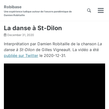
Skip
Skip
Skip
Robibase
to
to
to
Toggle
Skip
Une expérience ludique autour de l'oeuvre pandémique de
Men
primary
content
footer
search
Damien Robitaille
links
navigation
La danse à St-Dilon
December 31, 2020
Interprétation par Damien Robitaille de la chanson
La
danse à St-Dilon
de Gilles Vigneault. La vidéo a été
publiée sur Twitter
le 2020-12-31.