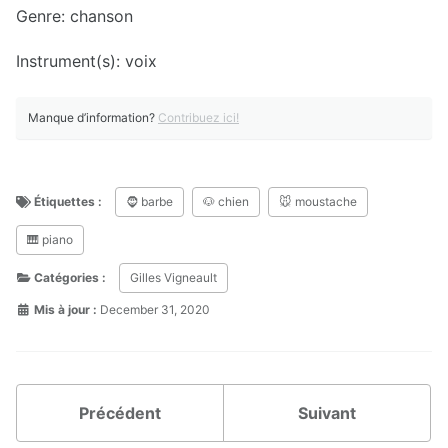
Genre: chanson
Instrument(s): voix
Manque d’information?
Contribuez ici!
Étiquettes :
🧔 barbe
🐶 chien
🐭 moustache
🎹 piano
Catégories :
Gilles Vigneault
Mis à jour :
December 31, 2020
Précédent
Suivant