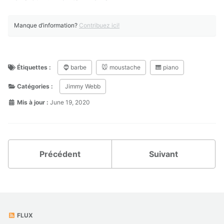
Manque d’information?
Contribuez ici!
Étiquettes :
🧔 barbe
🐭 moustache
🎹 piano
Catégories :
Jimmy Webb
Mis à jour :
June 19, 2020
Précédent
Suivant
FLUX