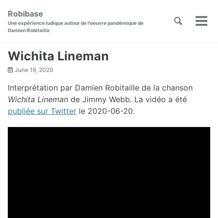
Skip
Skip
Skip
Robibase
to
to
to
Toggle
Skip
Une expérience ludique autour de l'oeuvre pandémique de
Men
primary
content
footer
search
Damien Robitaille
links
navigation
Wichita Lineman
June 19, 2020
Interprétation par Damien Robitaille de la chanson
Wichita Lineman
de Jimmy Webb. La vidéo a été
publiée sur Twitter
le 2020-06-20.