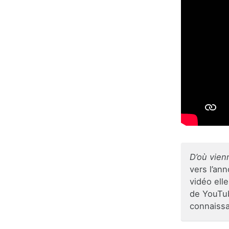
D’où vien
vers l’ann
vidéo ell
de YouTub
connaiss