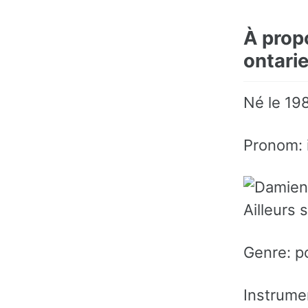
À prop
ontari
Né le 19
Pronom: i
Ailleurs 
Genre: p
Instrumen