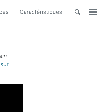
Toggle
pes
Caractéristiques
Menu
search
ein
 sur