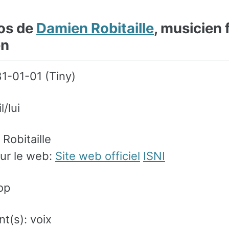
os de
Damien Robitaille
, musicien 
en
81-01-01 (Tiny)
l/lui
sur le web:
Site web officiel
ISNI
op
t(s): voix