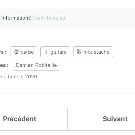
’information?
Contribuez ici!
es :
🧔 barbe
🎸 guitare
🐭 moustache
es :
Damien Robitaille
r :
June 7, 2020
Précédent
Suivant