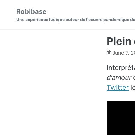
Skip
Skip
Skip
Robibase
to
to
to
Skip
Une expérience ludique autour de l'oeuvre pandémique de
primary
content
footer
links
navigation
Plein
June 7, 
Interprét
d’amour
d
Twitter
l