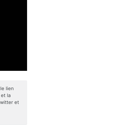
e lien
et la
witter et