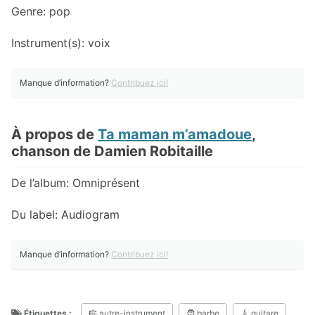
Genre: pop
Instrument(s): voix
Manque d’information?
Contribuez ici!
À propos de
Ta maman m’amadoue
,
chanson de Damien Robitaille
De l’album: Omniprésent
Du label: Audiogram
Manque d’information?
Contribuez ici!
Étiquettes :
🎼 autre-instrument
🧔 barbe
🎸 guitare