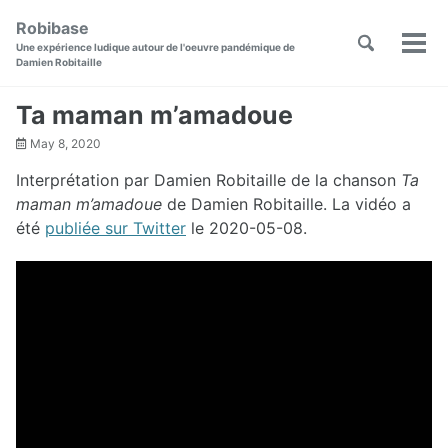
Skip
Skip
Skip
Robibase
to
to
to
Toggle
Skip
Une expérience ludique autour de l'oeuvre pandémique de
Men
primary
content
footer
search
Damien Robitaille
links
navigation
Ta maman m’amadoue
May 8, 2020
Interprétation par Damien Robitaille de la chanson
Ta
maman m’amadoue
de Damien Robitaille. La vidéo a
été
publiée sur Twitter
le 2020-05-08.